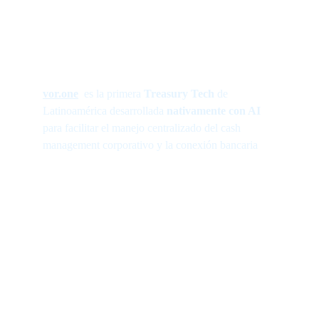
vor.one
  es la primera 
Treasury Tech
 de 
Latinoamérica desarrollada 
nativamente con AI
para facilitar el manejo centralizado del cash 
management corporativo y la conexión bancaria
Conectividad
Un solo canal y un solo formato para 
conectar con todos tus bancos