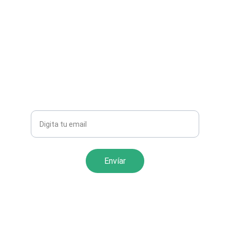
Únete a nuestra comunidad
Mantente informado sobre los servicios de 
cash y conectividad
Tu email corporativo
Envíar